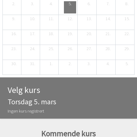
2.
3.
4.
5.
6.
7.
8.
9.
10.
11.
12.
13.
14.
15.
16.
17.
18.
19.
20.
21.
22.
23.
24.
25.
26.
27.
28.
29.
30.
31.
1.
2.
3.
4.
5.
Velg kurs
Torsdag 5. mars
Ingen kurs registrert
Kommende kurs