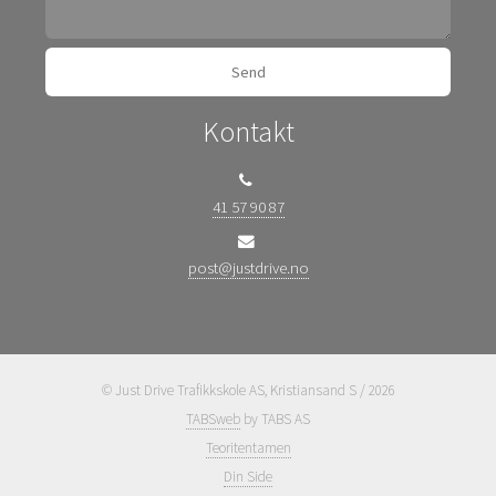
Kontakt
41 57 90 87
post@justdrive.no
© Just Drive Trafikkskole AS, Kristiansand S / 2026
TABSweb
by TABS AS
Teoritentamen
Din Side