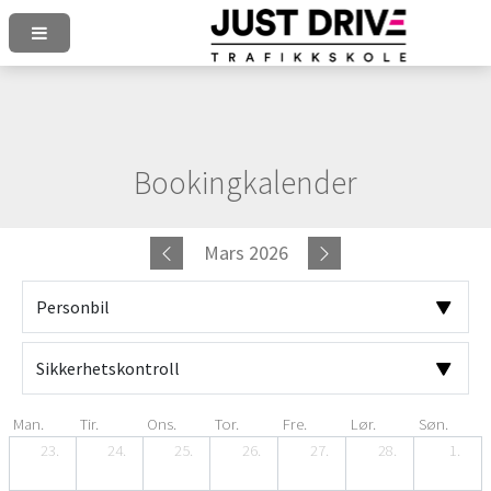
Bookingkalender
Mars 2026
Man.
Tir.
Ons.
Tor.
Fre.
Lør.
Søn.
23.
24.
25.
26.
27.
28.
1.